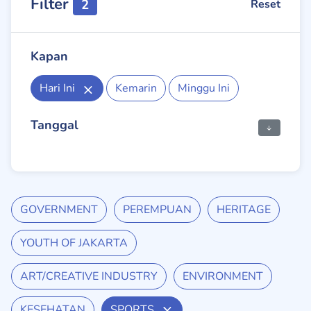
Filter
2
Reset
Kapan
Hari Ini
Kemarin
Minggu Ini
Tanggal
GOVERNMENT
PEREMPUAN
HERITAGE
YOUTH OF JAKARTA
ART/CREATIVE INDUSTRY
ENVIRONMENT
KESEHATAN
SPORTS