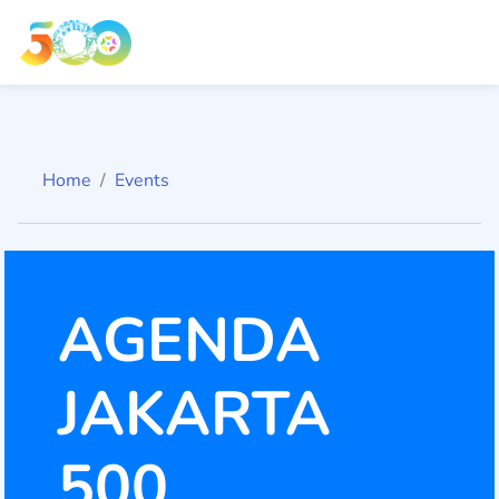
Home
Events
AGENDA
JAKARTA
500