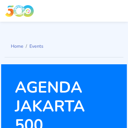
Home
Events
AGENDA
JAKARTA
500