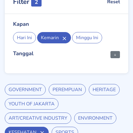
Filter
2
Reset
Kapan
Hari Ini
Kemarin
Minggu Ini
Tanggal
GOVERNMENT
PEREMPUAN
HERITAGE
YOUTH OF JAKARTA
ART/CREATIVE INDUSTRY
ENVIRONMENT
KESEHATAN
SPORTS