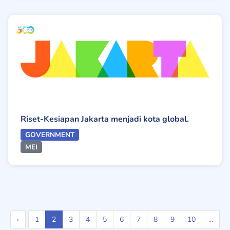
Riset-Kesiapan Jakarta menjadi kota global.
GOVERNMENT
MEI
‹
1
2
3
4
5
6
7
8
9
10
...