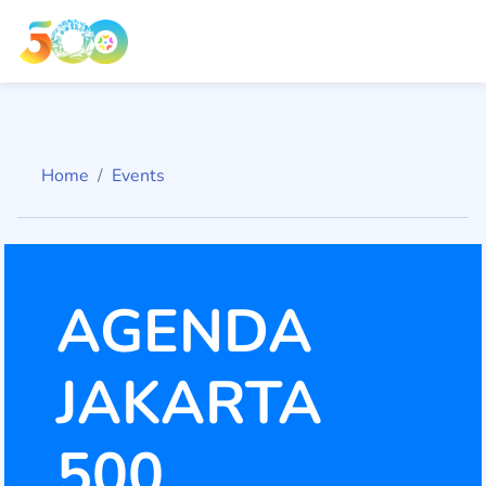
Home
Events
AGENDA
JAKARTA
500