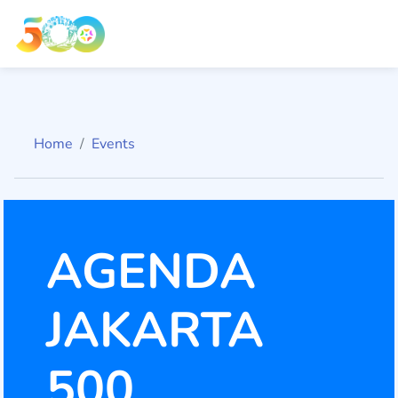
Home
Events
AGENDA
JAKARTA
500