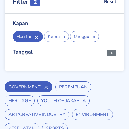
Filter
2
Reset
Kapan
Hari Ini
Kemarin
Minggu Ini
Tanggal
GOVERNMENT
PEREMPUAN
HERITAGE
YOUTH OF JAKARTA
ART/CREATIVE INDUSTRY
ENVIRONMENT
KESEHATAN
SPORTS