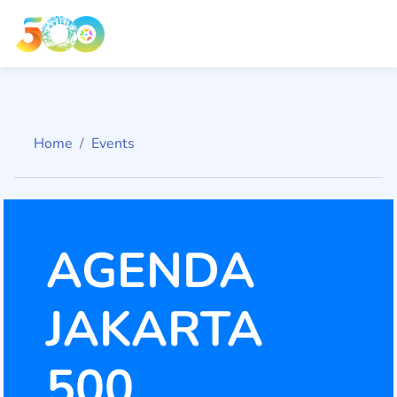
Home
Events
AGENDA
JAKARTA
500