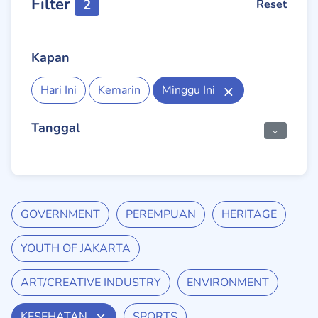
Filter
2
Reset
Kapan
Hari Ini
Kemarin
Minggu Ini
Tanggal
GOVERNMENT
PEREMPUAN
HERITAGE
YOUTH OF JAKARTA
ART/CREATIVE INDUSTRY
ENVIRONMENT
KESEHATAN
SPORTS