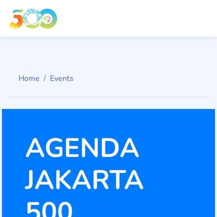
Home
Events
AGENDA
JAKARTA
500