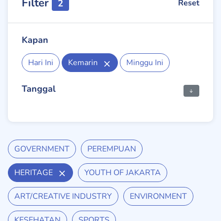
Filter
2
Reset
Kapan
Hari Ini
Kemarin
Minggu Ini
Tanggal
GOVERNMENT
PEREMPUAN
HERITAGE
YOUTH OF JAKARTA
ART/CREATIVE INDUSTRY
ENVIRONMENT
KESEHATAN
SPORTS