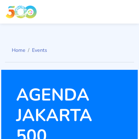
Home
Events
AGENDA
JAKARTA
500