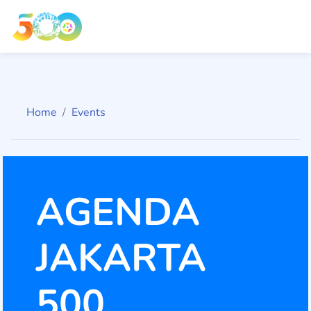
Home
Events
AGENDA
JAKARTA
500