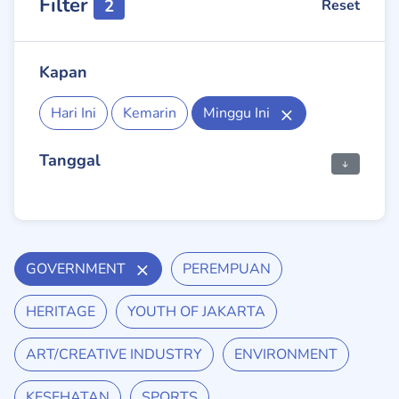
Filter
2
Reset
Kapan
Hari Ini
Kemarin
Minggu Ini
Tanggal
GOVERNMENT
PEREMPUAN
HERITAGE
YOUTH OF JAKARTA
ART/CREATIVE INDUSTRY
ENVIRONMENT
KESEHATAN
SPORTS