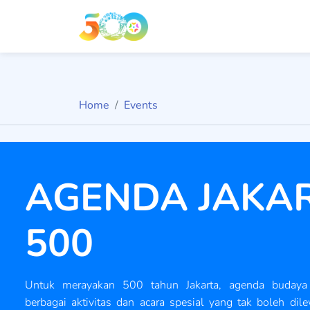
Home
Events
AGENDA JAKA
500
Untuk merayakan 500 tahun Jakarta, agenda budaya
berbagai aktivitas dan acara spesial yang tak boleh dile