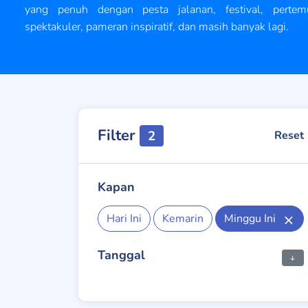
yang penuh dengan pesta jalanan, festival, pertem
spektakuler, pameran inspiratif, dan masih banyak lagi.
Filter
2
Reset
Kapan
Hari Ini
Kemarin
Minggu Ini
Tanggal