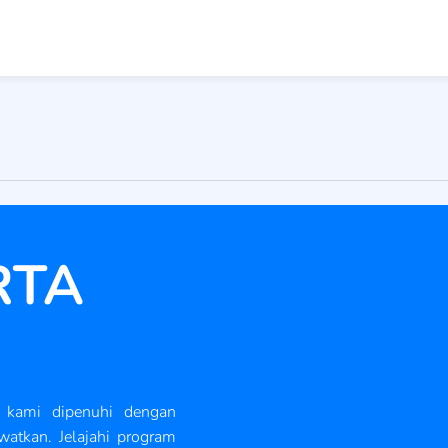
RTA
 kami dipenuhi dengan
watkan. Jelajahi program