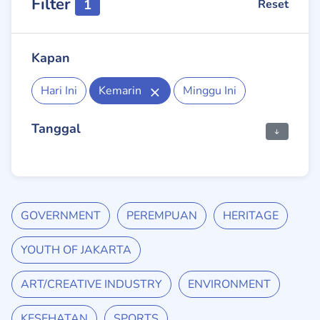
Filter
1
Reset
Kapan
Hari Ini
Kemarin
Minggu Ini
Tanggal
GOVERNMENT
PEREMPUAN
HERITAGE
YOUTH OF JAKARTA
ART/CREATIVE INDUSTRY
ENVIRONMENT
KESEHATAN
SPORTS