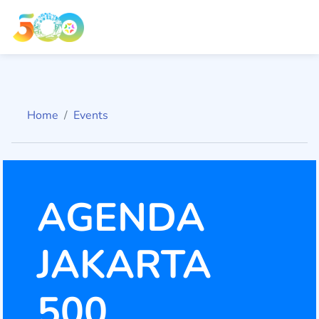
Home
Events
AGENDA
JAKARTA
500