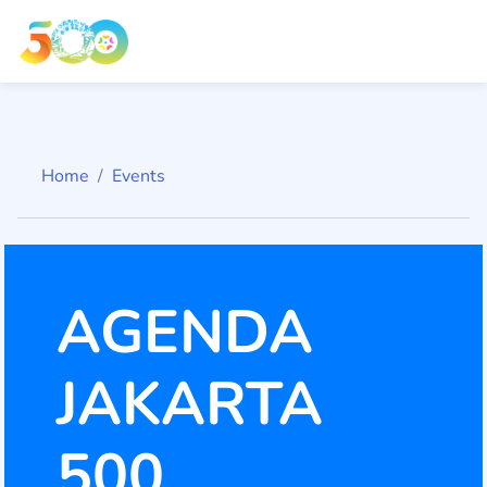
Home
Events
AGENDA
JAKARTA
500