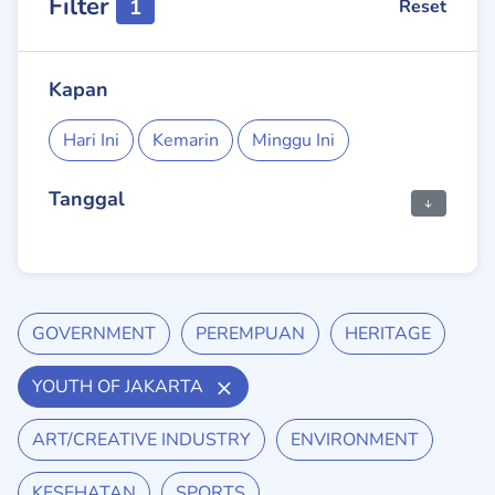
Filter
1
Reset
Kapan
Hari Ini
Kemarin
Minggu Ini
Tanggal
GOVERNMENT
PEREMPUAN
HERITAGE
YOUTH OF JAKARTA
ART/CREATIVE INDUSTRY
ENVIRONMENT
KESEHATAN
SPORTS