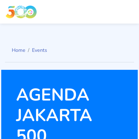
Home
Events
AGENDA
JAKARTA
500