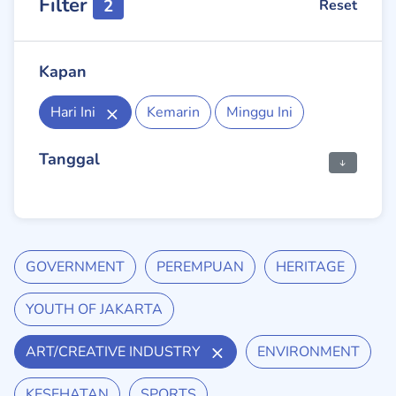
Filter
2
Reset
Kapan
Hari Ini
Kemarin
Minggu Ini
Tanggal
GOVERNMENT
PEREMPUAN
HERITAGE
YOUTH OF JAKARTA
ART/CREATIVE INDUSTRY
ENVIRONMENT
KESEHATAN
SPORTS