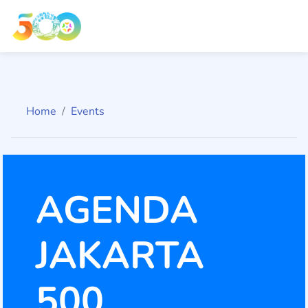
Home
Events
AGENDA
JAKARTA
500