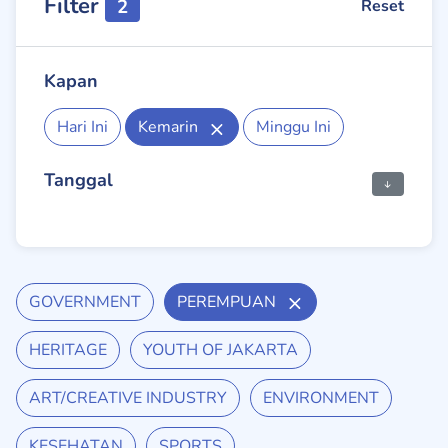
Filter
2
Reset
Kapan
Hari Ini
Kemarin
Minggu Ini
Tanggal
GOVERNMENT
PEREMPUAN
HERITAGE
YOUTH OF JAKARTA
ART/CREATIVE INDUSTRY
ENVIRONMENT
KESEHATAN
SPORTS