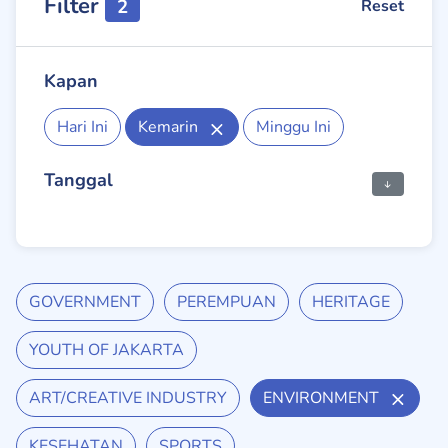
Filter
2
Reset
Kapan
Hari Ini
Kemarin
Minggu Ini
Tanggal
GOVERNMENT
PEREMPUAN
HERITAGE
YOUTH OF JAKARTA
ART/CREATIVE INDUSTRY
ENVIRONMENT
KESEHATAN
SPORTS