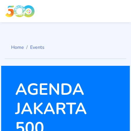
Home
Events
AGENDA
JAKARTA
500