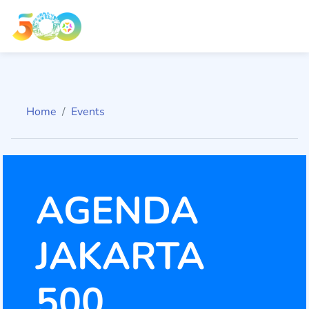
Home
Events
AGENDA
JAKARTA
500