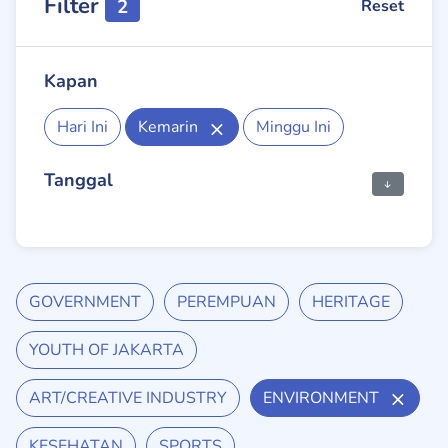
Filter
2
Reset
Kapan
Hari Ini
Kemarin
Minggu Ini
Tanggal
GOVERNMENT
PEREMPUAN
HERITAGE
YOUTH OF JAKARTA
ART/CREATIVE INDUSTRY
ENVIRONMENT
KESEHATAN
SPORTS