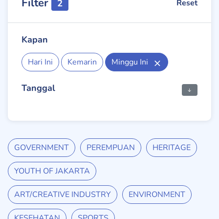
Filter
2
Reset
Kapan
Hari Ini
Kemarin
Minggu Ini
Tanggal
GOVERNMENT
PEREMPUAN
HERITAGE
YOUTH OF JAKARTA
ART/CREATIVE INDUSTRY
ENVIRONMENT
KESEHATAN
SPORTS