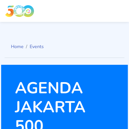
Home
Events
AGENDA
JAKARTA
500